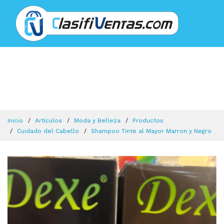
Inicio
Artículos
Moda y Belleza
Productos
Cuidado del Cabello
Shampoo Tinte al Mayor Marron y Negro