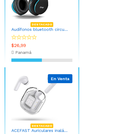
DESTACADO
Audífonos bluetooth circumaurales, estéreo inalámbricos y cableados plegables Micro SD / TF, FM para iPhone, Samsung, iPad, computadora, PC, TV, audífonos de diadema, almohadillas suaves y livianas para un uso prolongado, negro, azul
$26,99
Panamá
En Venta
DESTACADO
ACEFAST Auriculares inalámbricos, auriculares Bluetooth con cancelación de ruido ENC, auriculares translúcidos, micrófono estéreo dual de alta fidelidad, mini auriculares intrauditivos, control