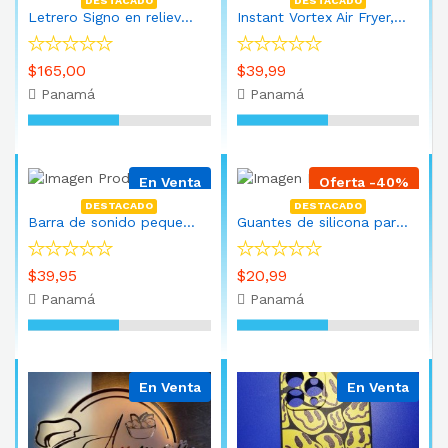
DESTACADO
DESTACADO
Letrero Signo en relieve de acrilico 80cm x 30cm
Instant Vortex Air Fryer, horno y freidora de aire Vortex, 4 en 1, sin aceite, cocinar, asar, tostar, dorar, deshidratar, calentar, 2 cuartos de galón, Blanco
$165,00
$39,99
Panamá
Panamá
En Venta
Oferta -40%
DESTACADO
DESTACADO
Barra de sonido pequeña para TV con Bluetooth, RCA, USB, Opt, conexión AUX, mini sistema de sonido/audio para altavoces de TV, cine en casa, juegos, proyectores, 50 vatios, 15 pulgadas
Guantes de silicona para horno ahumador Guantes de barbacoa altas temperaturas
$39,95
$20,99
Panamá
Panamá
En Venta
En Venta