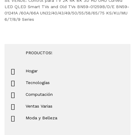
SE VENDE: Control para TV 2K 4K 8K 3D HD UHD Curved
LED QLED Smart TVs and Old TVs BN59-01259B/D/E BN59-
01241A /60A/66A UN32/40/43/49/50/55/58/65/75 KS/KU/MU
6/7/8/9 Series
PRODUCTOS!
Hogar
Tecnologías
Computación
Ventas Varias
Moda y Belleza