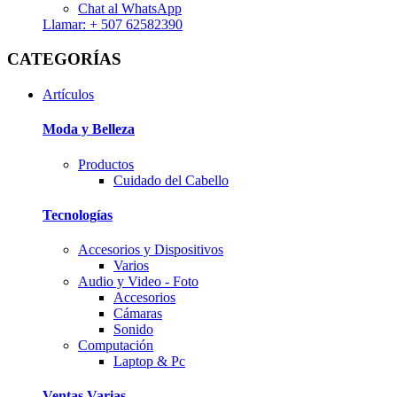
Chat al WhatsApp
Llamar: + 507 62582390
CATEGORÍAS
Artículos
Moda y Belleza
Productos
Cuidado del Cabello
Tecnologí­as
Accesorios y Dispositivos
Varios
Audio y Video - Foto
Accesorios
Cámaras
Sonido
Computación
Laptop & Pc
Ventas Varias