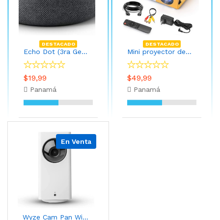
DESTACADO
DESTACADO
Echo Dot (3ra Gen) - Parlante inteligente con Alexa - Carbón
Mini proyector de películas portátil con control remoto
$19,99
$49,99
Panamá
Panamá
En Venta
Wyze Cam Pan Wi-Fi Cámara inteligente con visión nocturna a color, audio de 2 vías, compatible con Alexa y Google