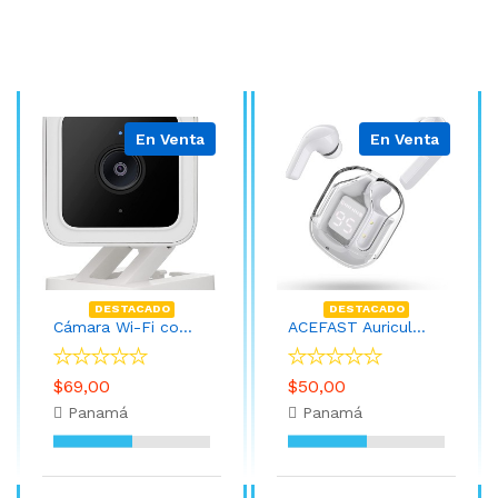
En Venta
En Venta
DESTACADO
DESTACADO
Cámara Wi-Fi con Visión Nocturna (Instalación INCLUIDA y APP)
ACEFAST Auriculares inalámbricos, auriculares Bluetooth con cancelación de ruido ENC, auriculares translúcidos, micrófono estéreo dual de alta fidelidad, mini auriculares intrauditivos, control
$69,00
$50,00
Panamá
Panamá