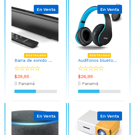
En Venta
En Venta
DESTACADO
DESTACADO
Barra de sonido pequeña para TV con Bluetooth, RCA, USB, Opt, conexión AUX, mini sistema de sonido/audio para altavoces de TV, cine en casa, juegos, proyectores, 50 vatios, 15 pulgadas
Audífonos bluetooth circumaurales, estéreo inalámbricos y cableados plegables Micro SD / TF, FM para iPhone, Samsung, iPad, computadora, PC, TV, audífonos de diadema, almohadillas suaves y livianas para un uso prolongado, negro, azul
$39,95
$26,99
Panamá
Panamá
En Venta
En Venta