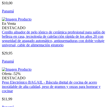
$10,00
Panamá
En Venta
DESTACADO
Cepillo alisador de pelo iónico de cerámica profesional para salón de
belleza en casa, tecnología de calefacción rápida de los años 20 con
seguridad de apagado automático, antiquemaduras con doble voltaje
universal, cable de alimentación giratorio
$29,95
Panamá
Oferta -52%
DESTACADO
Peso Electrónico BAGAIL - Báscula digital de cocina de acero
inoxidable de alta calidad, peso de gramos y onzas para hornear y
cocinar
$11,99