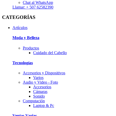
Chat al WhatsApp
Llamar: + 507 62582390
CATEGORÍAS
Artículos
Moda y Belleza
Productos
Cuidado del Cabello
Tecnologí­as
Accesorios y Dispositivos
Varios
Audio y Video - Foto
Accesorios
Cámaras
Sonido
Computación
Laptop & Pc
Ventas Varias