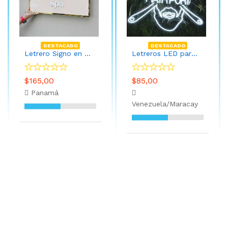
DESTACADO
DESTACADO
Letrero Signo en relieve de acrilico 80cm x 30cm
Letreros LED para barberia 50cm x 50cm
$165,00
$85,00
Panamá
Venezuela/Maracay