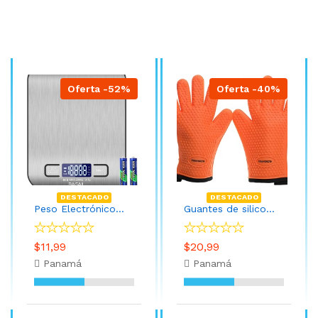
Oferta -52%
Oferta -40%
DESTACADO
DESTACADO
Peso Electrónico BAGAIL - Báscula digital de cocina de acero inoxidable de alta calidad, peso de gramos y onzas para hornear y cocinar
Guantes de silicona para horno ahumador Guantes de barbacoa altas temperaturas
$11,99
$20,99
Panamá
Panamá