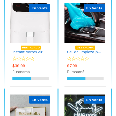
En Venta
En Venta
DESTACADO
DESTACADO
Instant Vortex Air Fryer, horno y freidora de aire Vortex, 4 en 1, sin aceite, cocinar, asar, tostar, dorar, deshidratar, calentar, 2 cuartos de galón, Blanco
Gel de limpieza para automóvil
$39,99
$7,99
Panamá
Panamá
En Venta
En Venta