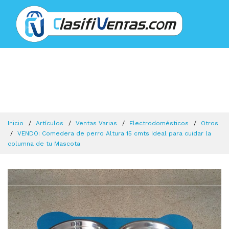
Inicio
Artículos
Ventas Varias
Electrodomésticos
Otros
VENDO: Comedera de perro Altura 15 cmts Ideal para cuidar la
columna de tu Mascota