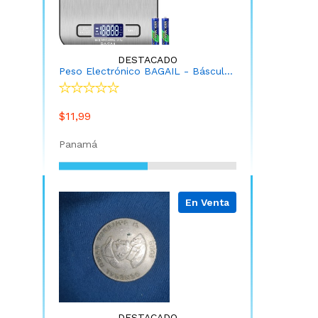
DESTACADO
Peso Electrónico BAGAIL - Báscula digital de cocina de acero inoxidable de alta calidad, peso de gramos y onzas para hornear y cocinar
$11,99
Panamá
En Venta
DESTACADO