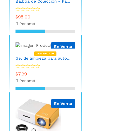
Balboa de Colección - Panamá año 1982
$95,00
Panamá
En Venta
DESTACADO
Gel de limpieza para automóvil
$7,99
Panamá
En Venta