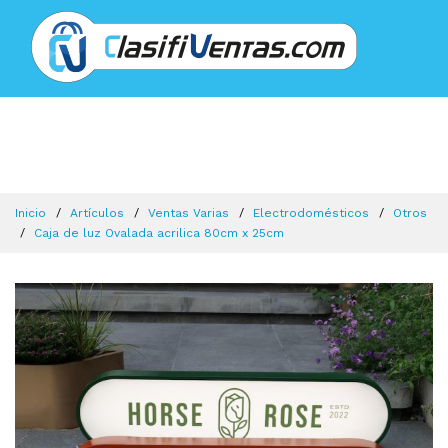
Inicio
Artículos
Ventas Varias
Electrodomésticos
Otros
Caja de luz Ovalada acrilica 80cm x 25cm