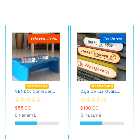
Oferta -31%
En Venta
DESTACADO
DESTACADO
VENDO: Comedera de perro Altura 15 cmts Ideal para cuidar la columna de tu Mascota
Caja de luz Ovalada acrilica 80cm x 25cm
$55,00
$180,00
Panamá
Panamá